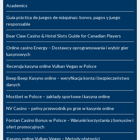
Academics
Guía práctica de juegos de máquinas: bonos, pagos y juego
responsable
Bear Claw Casino & Hotel Slots Guide for Canadian Players
Online casino Energy – Dostawcy oprogramowania i wybór gier
kasynowych
Recenzja kasyna online Vulkan Vegas w Polsce
Beep Beep Kasyno online – weryfikacja konta i bezpieczeństwo
danych
Mostbet w Polsce – zakłady sportowe i kasyna online
NV Casino – pełny przewodnik po grze w kasynie online
Fontan Casino Bonus w Polsce – Warunki korzystania z bonusów i
ofert promocyjnych
Kasyno online Vulkan Vegas – Metody płatności